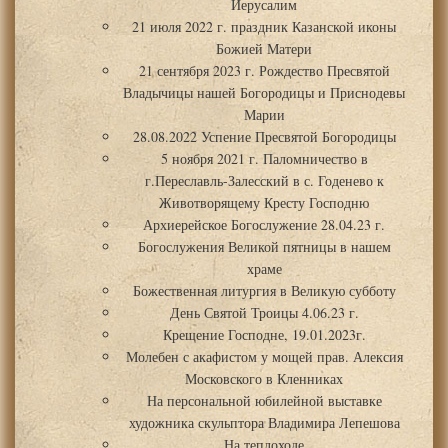
Иерусалим
21 июля 2022 г. праздник Казанской иконы
Божией Матери
21 сентября 2023 г. Рождество Пресвятой
Владычицы нашей Богородицы и Приснодевы
Марии
28.08.2022 Успение Пресвятой Богородицы
5 ноября 2021 г. Паломничество в
г.Переславль-Залесский в с. Годенево к
Животворящему Кресту Господню
Архиерейское Богослужение 28.04.23 г.
Богослужения Великой пятницы в нашем
храме
Божественная литургия в Великую субботу
День Святой Троицы 4.06.23 г.
Крещение Господне, 19.01.2023г.
Молебен с акафистом у мощей прав. Алексия
Московского в Кленниках
На персональной юбилейной выставке
художника скульптора Владимира Лепешова
На теплоходе