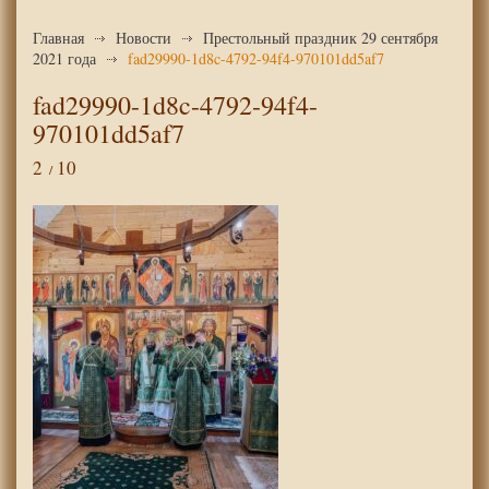
Главная
Новости
Престольный праздник 29 сентября
2021 года
fad29990-1d8c-4792-94f4-970101dd5af7
fad29990-1d8c-4792-94f4-
970101dd5af7
2
10