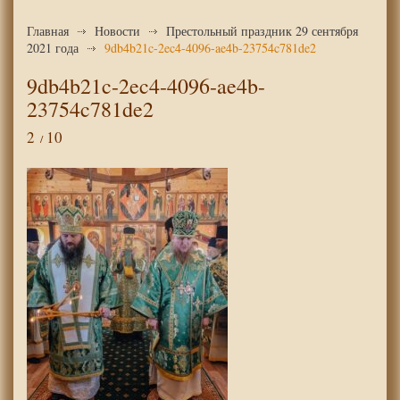
Главная
Новости
Престольный праздник 29 сентября
2021 года
9db4b21c-2ec4-4096-ae4b-23754c781de2
9db4b21c-2ec4-4096-ae4b-
23754c781de2
2
10