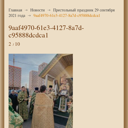
Главная
Новости
Престольный праздник 29 сентября
2021 года
9aaf4970-61e3-4127-8a7d-c95888dcdca1
9aaf4970-61e3-4127-8a7d-
c95888dcdca1
2
10