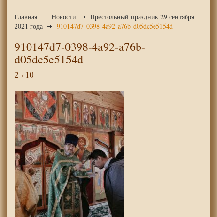
Главная
Новости
Престольный праздник 29 сентября
2021 года
910147d7-0398-4a92-a76b-d05dc5e5154d
910147d7-0398-4a92-a76b-
d05dc5e5154d
2
10