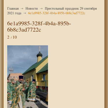
Главная
Новости
Престольный праздник 29 сентября
2021 года
6e1a9985-328f-4b4a-895b-6b8c3ad7722c
6e1a9985-328f-4b4a-895b-
6b8c3ad7722c
2
10