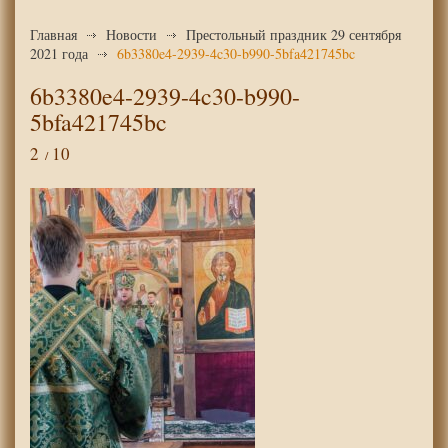
Главная
Новости
Престольный праздник 29 сентября
2021 года
6b3380e4-2939-4c30-b990-5bfa421745bc
6b3380e4-2939-4c30-b990-
5bfa421745bc
2
10