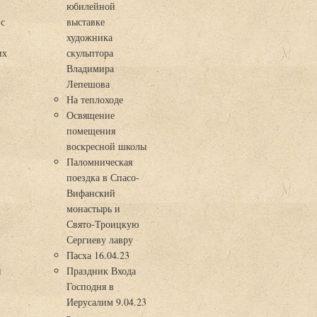
юбилейной
 с
выставке
художника
их
скульптора
Владимира
Лепешова
На теплоходе
Освящение
помещения
воскресной школы
Паломническая
поездка в Спасо-
Вифанский
монастырь и
Свято-Троицкую
Сергиеву лавру
Пасха 16.04.23
я
Праздник Входа
Господня в
Иерусалим 9.04.23