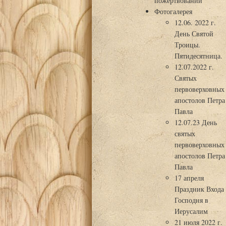
пожертвований
Фотогалерея
12.06. 2022 г.
День Святой
Троицы.
Пятидесятница.
12.07.2022 г.
Святых
первоверховных
апостолов Петра
Павла
12.07.23 День
святых
первоверховных
апостолов Петра
Павла
17 апреля
Праздник Входа
Господня в
Иерусалим
21 июля 2022 г.