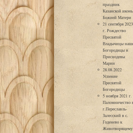
праздник
Казанской икон
Божией Матери
21 сентября 202
г. Рождество
Пресвятой
Владычицы наш
Богородицы и
Приснодевы
Марии
28.08.2022
Успение
Пресвятой
Богородицы
5 ноября 2021 г.
Паломничество 
г.Переславль-
Залесский в с.
Годенево к
Животворящему