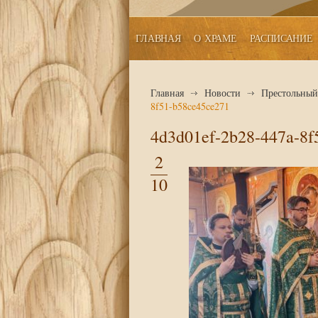
ГЛАВНАЯ
О ХРАМЕ
РАСПИСАНИЕ
Главная
Новости
Престольный 
8f51-b58ce45ce271
4d3d01ef-2b28-447a-8f
2
10