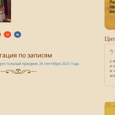
Цит
гация по записям
у м
рестольный праздник 29 сентября 2021 года
а 
я,
все