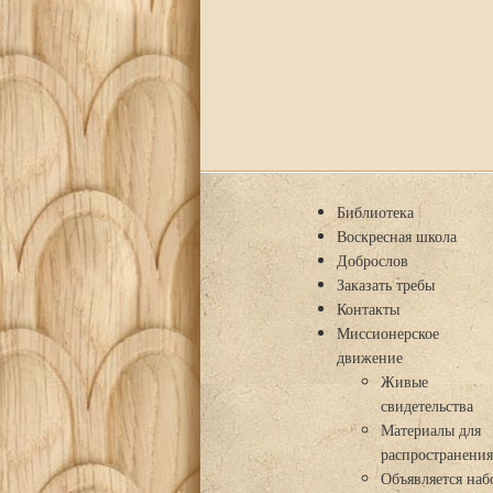
Библиотека
Воскресная школа
Доброслов
Заказать требы
Контакты
Миссионерское
движение
Живые
свидетельства
Материалы для
распространени
Объявляется наб