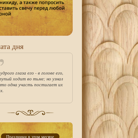
ата дня
удрого глаза его - в голове его,
глупый ходит во тьме; но узнал
 что одна участь постигает их
х.
Праздники в этом месяце