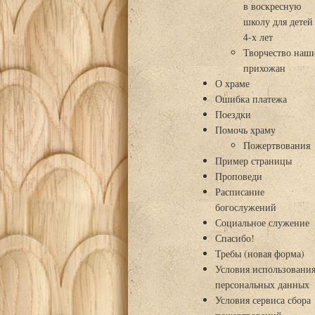
в воскресную
школу для детей
4-х лет
Творчество наш
прихожан
О храме
Ошибка платежа
Поездки
Помочь храму
Пожертвования
Пример страницы
Проповеди
Расписание
богослужений
Социальное служение
Спасибо!
Требы (новая форма)
Условия использовани
персональных данных
Условия сервиса сбора