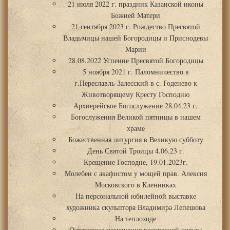
21 июля 2022 г. праздник Казанской иконы
Божией Матери
21 сентября 2023 г. Рождество Пресвятой
Владычицы нашей Богородицы и Приснодевы
Марии
28.08.2022 Успение Пресвятой Богородицы
5 ноября 2021 г. Паломничество в
г.Переславль-Залесский в с. Годенево к
Животворящему Кресту Господню
Архиерейское Богослужение 28.04.23 г.
Богослужения Великой пятницы в нашем
храме
Божественная литургия в Великую субботу
День Святой Троицы 4.06.23 г.
Крещение Господне, 19.01.2023г.
Молебен с акафистом у мощей прав. Алексия
Московского в Кленниках
На персональной юбилейной выставке
художника скульптора Владимира Лепешова
На теплоходе
Освящение помещения воскресной школы