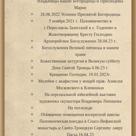
Владычицы нашей Богородицы и Приснодевы
Марии
28.08.2022 Успение Пресвятой Богородицы
5 ноября 2021 г. Паломничество в
г.Переславль-Залесский в с. Годенево к
Животворящему Кресту Господню
Архиерейское Богослужение 28.04.23 г.
Богослужения Великой пятницы в нашем
храме
Божественная литургия в Великую субботу
День Святой Троицы 4.06.23 г.
Крещение Господне, 19.01.2023г.
Молебен с акафистом у мощей прав. Алексия
Московского в Кленниках
На персональной юбилейной выставке
художника скульптора Владимира Лепешова
На теплоходе
Освящение помещения воскресной школы
Паломническая поездка в Спасо-Вифанский
монастырь и Свято-Троицкую Сергиеву лавру
Пасха 16.04.23