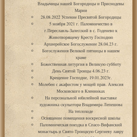
Владычицы нашей Богородицы и Приснодевы
Марии
28.08.2022 Успение Пресвятой Богородицы
5 ноября 2021 г. Паломничество в
г.Переславль-Залесский в с. Годенево к
Животворящему Кресту Господню
Архиерейское Богослужение 28.04.23 г.
Богослужения Великой пятницы в нашем
храме
Божественная литургия в Великую субботу
День Святой Троицы 4.06.23 г.
Крещение Господне, 19.01.2023г.
Молебен с акафистом у мощей прав. Алексия
Московского в Кленниках
На персональной юбилейной выставке
художника скульптора Владимира Лепешова
На теплоходе
Освящение помещения воскресной школы
Паломническая поездка в Спасо-Вифанский
монастырь и Свято-Троицкую Сергиеву лавру