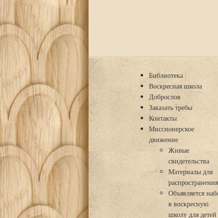
Библиотека
Воскресная школа
Доброслов
Заказать требы
Контакты
Миссионерское
движение
Живые
свидетельства
Материалы для
распространени
Объявляется наб
в воскресную
школу для детей