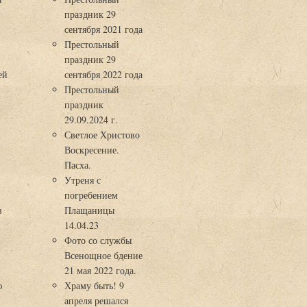
праздник 29
3
сентября 2021 года
Престольный
праздник 29
ей
сентября 2022 года
Престольный
праздник
29.09.2024 г.
Светлое Христово
Воскресение.
Пасха.
Утреня с
погребением
в
Плащаницы
14.04.23
Фото со службы
Всенощное бдение
21 мая 2022 года.
ю
Храму быть! 9
апреля решался