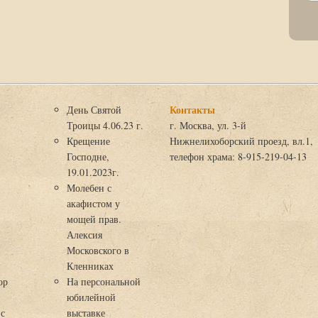
Контакты
День Святой
Троицы 4.06.23 г.
г. Москва, ул. 3-й
Крещение
Нижнелихоборский проезд, вл.1,
Господне,
телефон храма: 8-915-219-04-13
19.01.2023г.
Молебен с
акафистом у
мощей прав.
Алексия
Московского в
я
Кленниках
ор
На персональной
юбилейной
 с
выставке