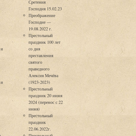
Сретения
Господня 15.02.23
Преображение
Господне —
19.08.2022 г.
Престольный
праздник 100 лет
 и
со дня
преставления
святого
праведного
Алексия Мечёва
 и
(1923-2023)
Престольный
праздник 20 июня
2024 (перенос с 22
июня)
Престольный
праздник
22.06.2022г.
ы
Престольный