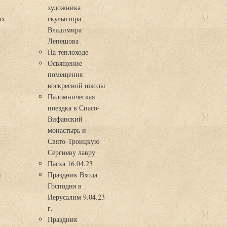
художника
их
скульптора
Владимира
Лепешова
На теплоходе
Освящение
помещения
воскресной школы
Паломническая
поездка в Спасо-
Вифанский
монастырь и
Свято-Троицкую
Сергиеву лавру
Пасха 16.04.23
я
Праздник Входа
Господня в
Иерусалим 9.04.23
г.
Праздник