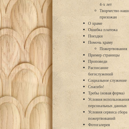
4-х лет
Творчество наш
прихожан
О храме
Ошибка платежа
Поездки
Помочь храму
Пожертвования
Пример страницы
Проповеди
Расписание
богослужений
Социальное служение
Спасибо!
Требы (новая форма)
Условия использовани
персональных данных
Условия сервиса сбора
пожертвований
Фотогалерея