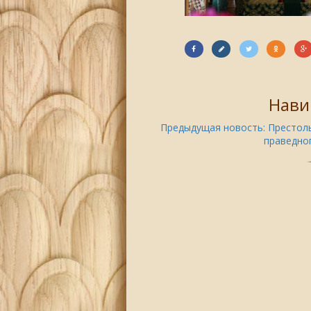
Нави
Предыдущая новость:
Престоль
праведног