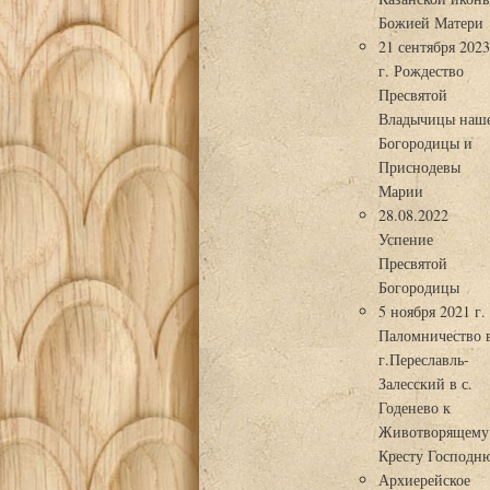
Божией Матери
21 сентября 202
г. Рождество
Пресвятой
Владычицы наш
Богородицы и
Приснодевы
Марии
28.08.2022
Успение
Пресвятой
Богородицы
5 ноября 2021 г.
Паломничество 
г.Переславль-
Залесский в с.
Годенево к
Животворящему
Кресту Господн
Архиерейское