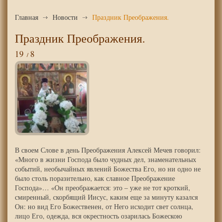
Главная
Новости
Праздник Преображения.
Праздник Преображения.
19
8
В своем Слове в день Преображения Алексей Мечев говорил:
«Много в жизни Господа было чудных дел, знаменательных
событий, необычайных явлений Божества Его, но ни одно не
было столь поразительно, как славное Преображение
Господа»… «Он преображается: это – уже не тот кроткий,
смиренный, скорбящий Иисус, каким еще за минуту казался
Он: но вид Его Божественен, от Него исходит свет солнца,
лицо Его, одежда, вся окрестность озарилась Божескою