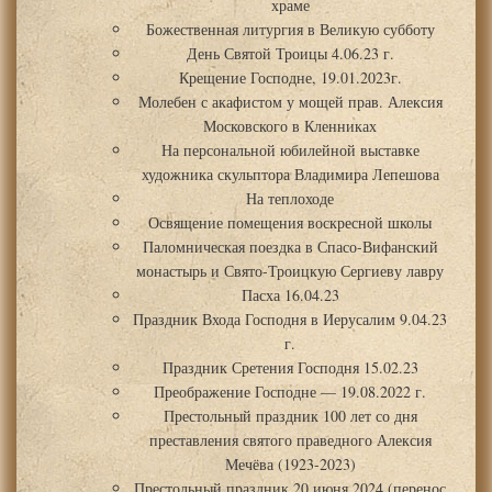
храме
Божественная литургия в Великую субботу
День Святой Троицы 4.06.23 г.
Крещение Господне, 19.01.2023г.
Молебен с акафистом у мощей прав. Алексия
Московского в Кленниках
На персональной юбилейной выставке
художника скульптора Владимира Лепешова
На теплоходе
Освящение помещения воскресной школы
Паломническая поездка в Спасо-Вифанский
монастырь и Свято-Троицкую Сергиеву лавру
Пасха 16.04.23
Праздник Входа Господня в Иерусалим 9.04.23
г.
Праздник Сретения Господня 15.02.23
Преображение Господне — 19.08.2022 г.
Престольный праздник 100 лет со дня
преставления святого праведного Алексия
Мечёва (1923-2023)
Престольный праздник 20 июня 2024 (перенос