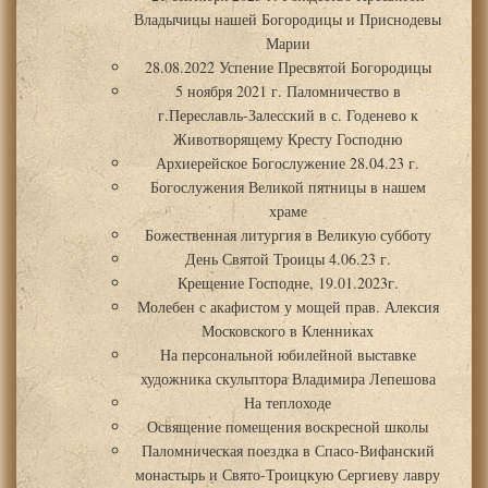
Владычицы нашей Богородицы и Приснодевы
Марии
28.08.2022 Успение Пресвятой Богородицы
5 ноября 2021 г. Паломничество в
г.Переславль-Залесский в с. Годенево к
Животворящему Кресту Господню
Архиерейское Богослужение 28.04.23 г.
Богослужения Великой пятницы в нашем
храме
Божественная литургия в Великую субботу
День Святой Троицы 4.06.23 г.
Крещение Господне, 19.01.2023г.
Молебен с акафистом у мощей прав. Алексия
Московского в Кленниках
На персональной юбилейной выставке
художника скульптора Владимира Лепешова
На теплоходе
Освящение помещения воскресной школы
Паломническая поездка в Спасо-Вифанский
монастырь и Свято-Троицкую Сергиеву лавру