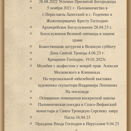
28.08.2022 Успение Пресвятой Богородицы
5 ноября 2021 г. Паломничество в
г.Переславль-Залесский в с. Годенево к
Животворящему Кресту Господню
Архиерейское Богослужение 28.04.23 г.
Богослужения Великой пятницы в нашем
храме
Божественная литургия в Великую субботу
День Святой Троицы 4.06.23 г.
Крещение Господне, 19.01.2023г.
Молебен с акафистом у мощей прав. Алексия
Московского в Кленниках
На персональной юбилейной выставке
художника скульптора Владимира Лепешова
На теплоходе
Освящение помещения воскресной школы
Паломническая поездка в Спасо-Вифанский
монастырь и Свято-Троицкую Сергиеву лавру
Пасха 16.04.23
Праздник Входа Господня в Иерусалим 9.04.23
г.