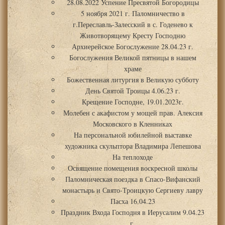
28.08.2022 Успение Пресвятой Богородицы
5 ноября 2021 г. Паломничество в
г.Переславль-Залесский в с. Годенево к
Животворящему Кресту Господню
Архиерейское Богослужение 28.04.23 г.
Богослужения Великой пятницы в нашем
храме
Божественная литургия в Великую субботу
День Святой Троицы 4.06.23 г.
Крещение Господне, 19.01.2023г.
Молебен с акафистом у мощей прав. Алексия
Московского в Кленниках
На персональной юбилейной выставке
художника скульптора Владимира Лепешова
На теплоходе
Освящение помещения воскресной школы
Паломническая поездка в Спасо-Вифанский
монастырь и Свято-Троицкую Сергиеву лавру
Пасха 16.04.23
Праздник Входа Господня в Иерусалим 9.04.23
г.