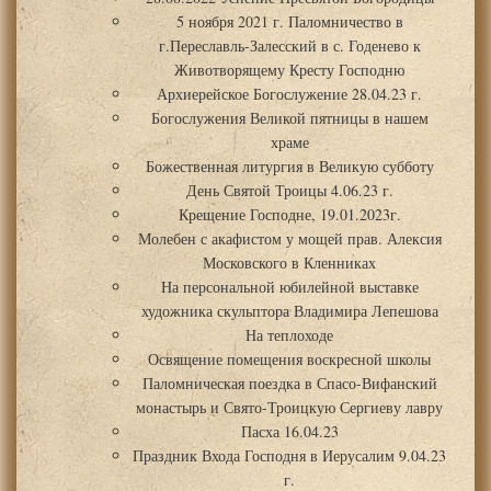
5 ноября 2021 г. Паломничество в
г.Переславль-Залесский в с. Годенево к
Животворящему Кресту Господню
Архиерейское Богослужение 28.04.23 г.
Богослужения Великой пятницы в нашем
храме
Божественная литургия в Великую субботу
День Святой Троицы 4.06.23 г.
Крещение Господне, 19.01.2023г.
Молебен с акафистом у мощей прав. Алексия
Московского в Кленниках
На персональной юбилейной выставке
художника скульптора Владимира Лепешова
На теплоходе
Освящение помещения воскресной школы
Паломническая поездка в Спасо-Вифанский
монастырь и Свято-Троицкую Сергиеву лавру
Пасха 16.04.23
Праздник Входа Господня в Иерусалим 9.04.23
г.