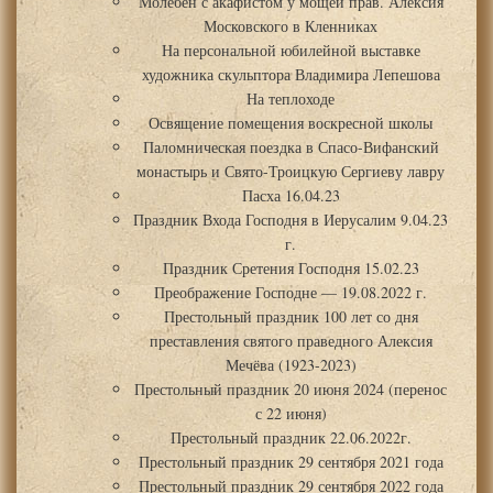
Молебен с акафистом у мощей прав. Алексия
Московского в Кленниках
На персональной юбилейной выставке
художника скульптора Владимира Лепешова
На теплоходе
Освящение помещения воскресной школы
Паломническая поездка в Спасо-Вифанский
монастырь и Свято-Троицкую Сергиеву лавру
Пасха 16.04.23
Праздник Входа Господня в Иерусалим 9.04.23
г.
Праздник Сретения Господня 15.02.23
Преображение Господне — 19.08.2022 г.
Престольный праздник 100 лет со дня
преставления святого праведного Алексия
Мечёва (1923-2023)
Престольный праздник 20 июня 2024 (перенос
с 22 июня)
Престольный праздник 22.06.2022г.
Престольный праздник 29 сентября 2021 года
Престольный праздник 29 сентября 2022 года