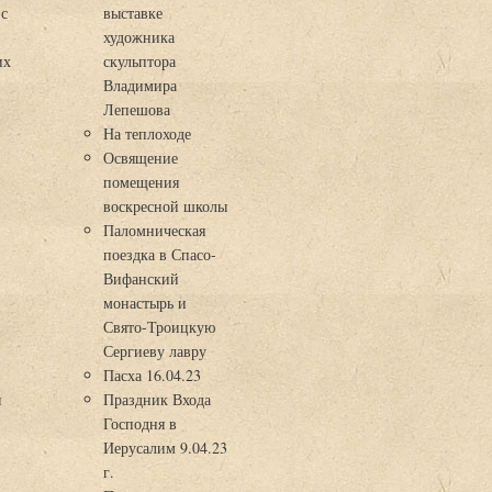
 с
выставке
художника
их
скульптора
Владимира
Лепешова
На теплоходе
Освящение
помещения
воскресной школы
Паломническая
поездка в Спасо-
Вифанский
монастырь и
Свято-Троицкую
Сергиеву лавру
Пасха 16.04.23
я
Праздник Входа
Господня в
Иерусалим 9.04.23
г.