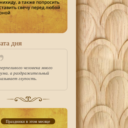
ата дня
терпеливого человека много
зума, а раздражительный
казывает глупость.
Праздники в этом месяце