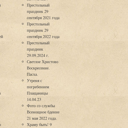
ы
Престольный
праздник 29
3
сентября 2021 года
Престольный
праздник 29
ей
сентября 2022 года
Престольный
праздник
29.09.2024 г.
Светлое Христово
Воскресение.
Пасха.
Утреня с
погребением
в
Плащаницы
14.04.23
Фото со службы
Всенощное бдение
21 мая 2022 года.
ю
Храму быть! 9