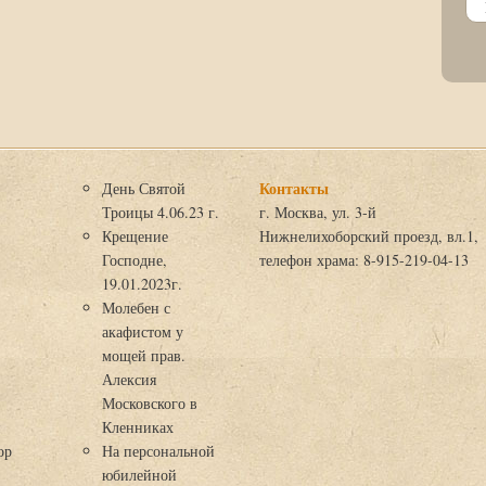
Контакты
День Святой
Троицы 4.06.23 г.
г. Москва, ул. 3-й
Крещение
Нижнелихоборский проезд, вл.1,
Господне,
телефон храма: 8-915-219-04-13
19.01.2023г.
Молебен с
акафистом у
мощей прав.
Алексия
Московского в
я
Кленниках
ор
На персональной
юбилейной