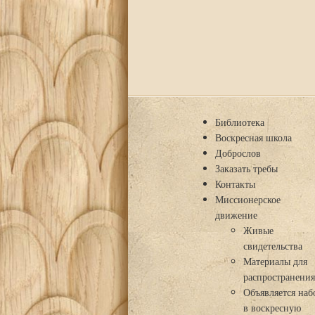
Библиотека
Воскресная школа
Доброслов
Заказать требы
Контакты
Миссионерское
движение
Живые
свидетельства
Материалы для
распространени
Объявляется наб
в воскресную