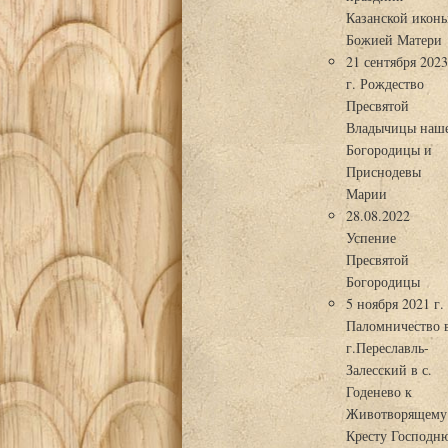
Казанской икон
Божией Матери
21 сентября 202
г. Рождество
Пресвятой
Владычицы наш
Богородицы и
Приснодевы
Марии
28.08.2022
Успение
Пресвятой
Богородицы
5 ноября 2021 г.
Паломничество 
г.Переславль-
Залесский в с.
Годенево к
Животворящему
Кресту Господн