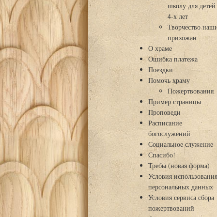
школу для детей
4-х лет
Творчество наш
прихожан
О храме
Ошибка платежа
Поездки
Помочь храму
Пожертвования
Пример страницы
Проповеди
Расписание
богослужений
Социальное служение
Спасибо!
Требы (новая форма)
Условия использовани
персональных данных
Условия сервиса сбора
пожертвований