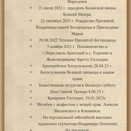
Иерусалим
21 июля 2022 г. праздник Казанской иконы
Божией Матери
21 сентября 2023 г. Рождество Пресвятой
Владычицы нашей Богородицы и Приснодевы
Марии
28.08.2022 Успение Пресвятой Богородицы
5 ноября 2021 г. Паломничество в
г.Переславль-Залесский в с. Годенево к
Животворящему Кресту Господню
Архиерейское Богослужение 28.04.23 г.
Богослужения Великой пятницы в нашем
храме
Божественная литургия в Великую субботу
День Святой Троицы 4.06.23 г.
Крещение Господне, 19.01.2023г.
Молебен с акафистом у мощей прав. Алексия
Московского в Кленниках
На персональной юбилейной выставке
художника скульптора Владимира Лепешова
На теплоходе