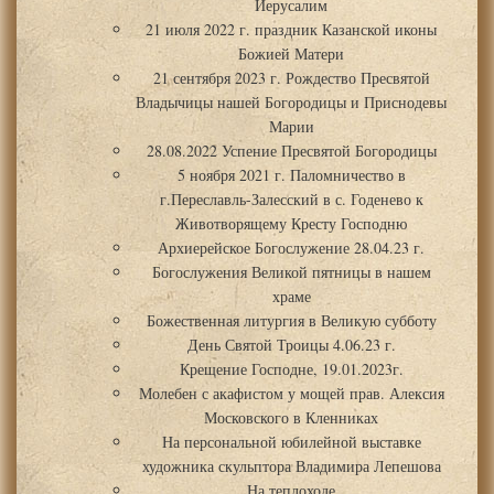
Иерусалим
21 июля 2022 г. праздник Казанской иконы
Божией Матери
21 сентября 2023 г. Рождество Пресвятой
Владычицы нашей Богородицы и Приснодевы
Марии
28.08.2022 Успение Пресвятой Богородицы
5 ноября 2021 г. Паломничество в
г.Переславль-Залесский в с. Годенево к
Животворящему Кресту Господню
Архиерейское Богослужение 28.04.23 г.
Богослужения Великой пятницы в нашем
храме
Божественная литургия в Великую субботу
День Святой Троицы 4.06.23 г.
Крещение Господне, 19.01.2023г.
Молебен с акафистом у мощей прав. Алексия
Московского в Кленниках
На персональной юбилейной выставке
художника скульптора Владимира Лепешова
На теплоходе