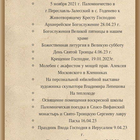
5 ноября 2021 г. Паломничество в
г.Переславль-Залесский в с. Годенево к
Животворящему Кресту Господню
Архиерейское Богослужение 28.04.23 г.
Богослужения Великой пятницы в нашем
храме
Божественная литургия в Великую субботу
День Святой Троицы 4.06.23 г.
Крещение Господне, 19.01.2023г.
Молебен с акафистом у мощей прав. Алексия
Московского в Кленниках
На персональной юбилейной выставке
художника скульптора Владимира Лепешова
На теплоходе
Освящение помещения воскресной школы
Паломническая поездка в Спасо-Вифанский
монастырь и Свято-Троицкую Сергиеву лавру
Пасха 16.04.23
Праздник Входа Господня в Иерусалим 9.04.23
г.