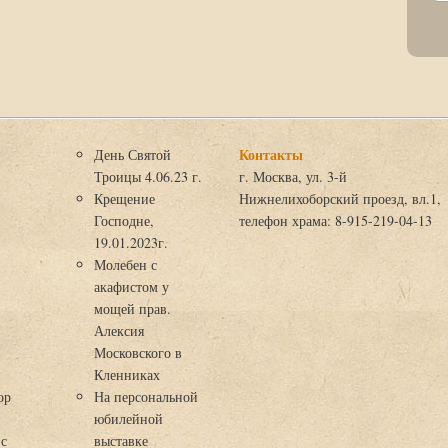
Контакты
День Святой
Троицы 4.06.23 г.
г. Москва, ул. 3-й
Крещение
Нижнелихоборский проезд, вл.1,
Господне,
телефон храма: 8-915-219-04-13
19.01.2023г.
Молебен с
акафистом у
мощей прав.
Алексия
Московского в
я
Кленниках
ор
На персональной
юбилейной
 с
выставке