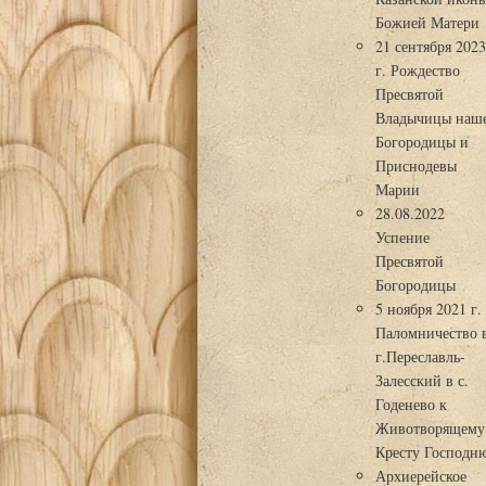
Божией Матери
21 сентября 202
г. Рождество
Пресвятой
Владычицы наш
Богородицы и
Приснодевы
Марии
28.08.2022
Успение
Пресвятой
Богородицы
5 ноября 2021 г.
Паломничество 
г.Переславль-
Залесский в с.
Годенево к
Животворящему
Кресту Господн
Архиерейское