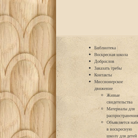
Библиотека
Воскресная школа
Доброслов
Заказать требы
Контакты
Миссионерское
движение
Живые
свидетельства
Материалы для
распространени
Объявляется наб
в воскресную
школу для детей