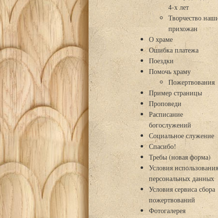
4-х лет
Творчество наш
прихожан
О храме
Ошибка платежа
Поездки
Помочь храму
Пожертвования
Пример страницы
Проповеди
Расписание
богослужений
Социальное служение
Спасибо!
Требы (новая форма)
Условия использовани
персональных данных
Условия сервиса сбора
пожертвований
Фотогалерея