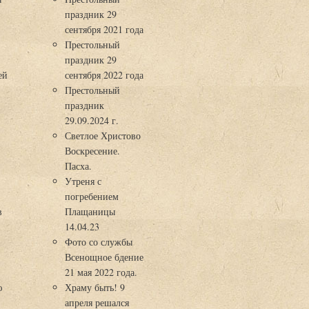
праздник 29
3
сентября 2021 года
Престольный
праздник 29
ей
сентября 2022 года
Престольный
праздник
29.09.2024 г.
Светлое Христово
Воскресение.
Пасха.
Утреня с
погребением
в
Плащаницы
14.04.23
Фото со службы
Всенощное бдение
21 мая 2022 года.
ю
Храму быть! 9
апреля решался