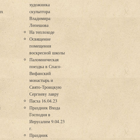
художника
их
скульптора
Владимира
Лепешова
На теплоходе
Освящение
помещения
воскресной школы
Паломническая
поездка в Спасо-
Вифанский
монастырь и
Свято-Троицкую
Сергиеву лавру
Пасха 16.04.23
я
Праздник Входа
Господня в
Иерусалим 9.04.23
г.
Праздник