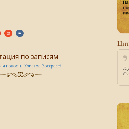
Цит
гация по записям
ая новость:
Христос Воскресе!
Гл
бы