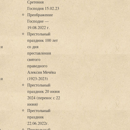
Сретения
Господня 15.02.23
Преображение
Господне —
19.08.2022 г.
Престольный
праздник 100 лет
 и
со дня
преставления
святого
праведного
Алексия Мечёва
 и
(1923-2023)
Престольный
праздник 20 июня
2024 (перенос с 22
июня)
Престольный
праздник
22.06.2022г.
ы
Престольный