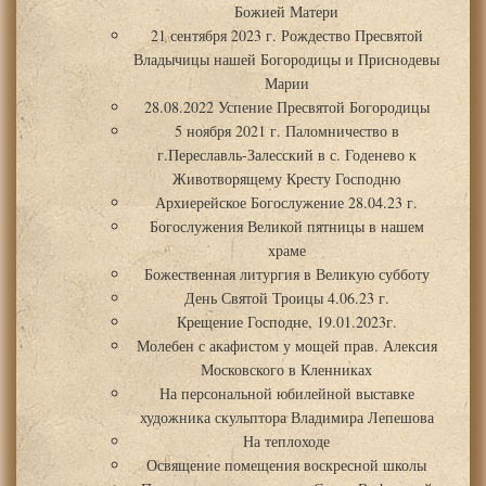
Божией Матери
21 сентября 2023 г. Рождество Пресвятой
Владычицы нашей Богородицы и Приснодевы
Марии
28.08.2022 Успение Пресвятой Богородицы
5 ноября 2021 г. Паломничество в
г.Переславль-Залесский в с. Годенево к
Животворящему Кресту Господню
Архиерейское Богослужение 28.04.23 г.
Богослужения Великой пятницы в нашем
храме
Божественная литургия в Великую субботу
День Святой Троицы 4.06.23 г.
Крещение Господне, 19.01.2023г.
Молебен с акафистом у мощей прав. Алексия
Московского в Кленниках
На персональной юбилейной выставке
художника скульптора Владимира Лепешова
На теплоходе
Освящение помещения воскресной школы