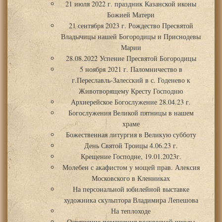
21 июля 2022 г. праздник Казанской иконы
Божией Матери
21 сентября 2023 г. Рождество Пресвятой
Владычицы нашей Богородицы и Приснодевы
Марии
28.08.2022 Успение Пресвятой Богородицы
5 ноября 2021 г. Паломничество в
г.Переславль-Залесский в с. Годенево к
Животворящему Кресту Господню
Архиерейское Богослужение 28.04.23 г.
Богослужения Великой пятницы в нашем
храме
Божественная литургия в Великую субботу
День Святой Троицы 4.06.23 г.
Крещение Господне, 19.01.2023г.
Молебен с акафистом у мощей прав. Алексия
Московского в Кленниках
На персональной юбилейной выставке
художника скульптора Владимира Лепешова
На теплоходе
Освящение помещения воскресной школы