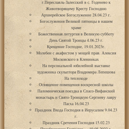
г.Переславль-Залесский в с. Годенево к
Животворящему Кресту Господню
Архиерейское Богослужение 28.04.23 г.
Богослужения Великой пятницы в нашем
храме
Божественная литургия в Великую субботу
День Святой Троицы 4.06.23 г.
Крещение Господне, 19.01.2023г.
Молебен с акафистом у мощей прав. Алексия
Московского в Кленниках
На персональной юбилейной выставке
художника скульптора Владимира Лепешова
На теплоходе
Освящение помещения воскресной школы
Паломническая поездка в Спасо-Вифанский
монастырь и Свято-Троицкую Сергиеву лавру
Пасха 16.04.23
Праздник Входа Господня в Иерусалим 9.04.23
г.
Праздник Сретения Господня 15.02.23
Преображение Господне — 19.08.2022 г.