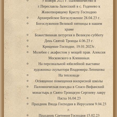
5 ноября 2021 г. Паломничество в
г.Переславль-Залесский в с. Годенево к
Животворящему Кресту Господню
Архиерейское Богослужение 28.04.23 г.
Богослужения Великой пятницы в нашем
храме
Божественная литургия в Великую субботу
День Святой Троицы 4.06.23 г.
Крещение Господне, 19.01.2023г.
Молебен с акафистом у мощей прав. Алексия
Московского в Кленниках
На персональной юбилейной выставке
художника скульптора Владимира Лепешова
На теплоходе
Освящение помещения воскресной школы
Паломническая поездка в Спасо-Вифанский
монастырь и Свято-Троицкую Сергиеву лавру
Пасха 16.04.23
Праздник Входа Господня в Иерусалим 9.04.23
г.
Праздник Сретения Господня 15.02.23