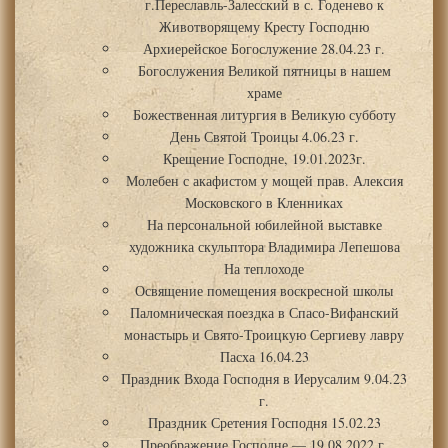
г.Переславль-Залесский в с. Годенево к
Животворящему Кресту Господню
Архиерейское Богослужение 28.04.23 г.
Богослужения Великой пятницы в нашем
храме
Божественная литургия в Великую субботу
День Святой Троицы 4.06.23 г.
Крещение Господне, 19.01.2023г.
Молебен с акафистом у мощей прав. Алексия
Московского в Кленниках
На персональной юбилейной выставке
художника скульптора Владимира Лепешова
На теплоходе
Освящение помещения воскресной школы
Паломническая поездка в Спасо-Вифанский
монастырь и Свято-Троицкую Сергиеву лавру
Пасха 16.04.23
Праздник Входа Господня в Иерусалим 9.04.23
г.
Праздник Сретения Господня 15.02.23
Преображение Господне — 19.08.2022 г.