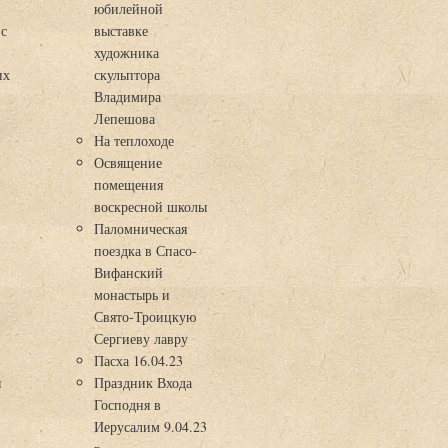
юбилейной
 с
выставке
художника
их
скульптора
Владимира
Лепешова
На теплоходе
Освящение
помещения
воскресной школы
Паломническая
поездка в Спасо-
Вифанский
монастырь и
Свято-Троицкую
Сергиеву лавру
Пасха 16.04.23
я
Праздник Входа
Господня в
Иерусалим 9.04.23