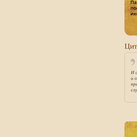
Цит
И 
и 
пр
сл