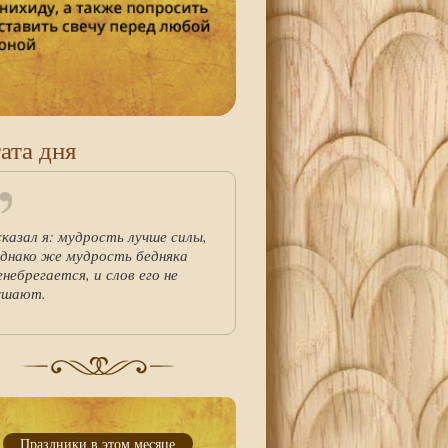
ата дня
сказал я: мудрость лучше силы,
однако же мудрость бедняка
енебрегается, и слов его не
ушают.
Праздники в этом месяце