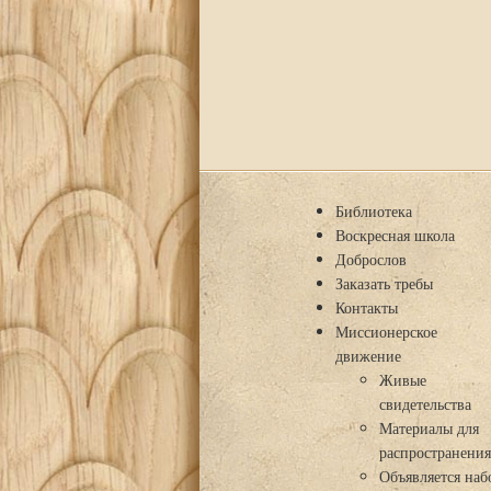
Библиотека
Воскресная школа
Доброслов
Заказать требы
Контакты
Миссионерское
движение
Живые
свидетельства
Материалы для
распространени
Объявляется наб