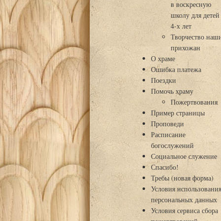
в воскресную
школу для детей
4-х лет
Творчество наш
прихожан
О храме
Ошибка платежа
Поездки
Помочь храму
Пожертвования
Пример страницы
Проповеди
Расписание
богослужений
Социальное служение
Спасибо!
Требы (новая форма)
Условия использовани
персональных данных
Условия сервиса сбора