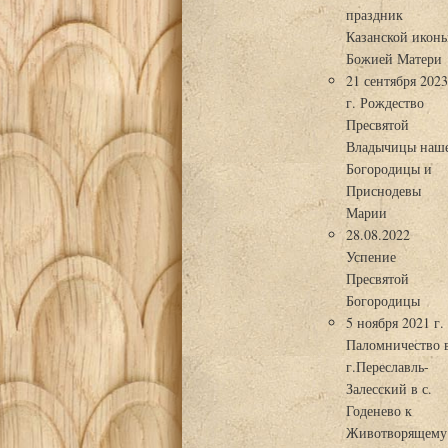
праздник
Казанской икон
Божией Матери
21 сентября 202
г. Рождество
Пресвятой
Владычицы наш
Богородицы и
Приснодевы
Марии
28.08.2022
Успение
Пресвятой
Богородицы
5 ноября 2021 г.
Паломничество 
г.Переславль-
Залесский в с.
Годенево к
Животворящему