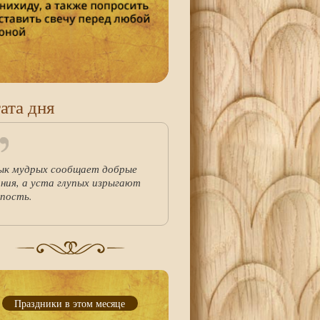
ата дня
ык мудрых сообщает добрые
ания, а уста глупых изрыгают
упость.
Праздники в этом месяце