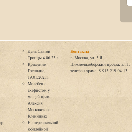
Контакты
День Святой
Троицы 4.06.23 г.
г. Москва, ул. 3-й
Крещение
Нижнелихоборский проезд, вл.1,
Господне,
телефон храма: 8-915-219-04-13
19.01.2023г.
Молебен с
акафистом у
мощей прав.
Алексия
Московского в
я
Кленниках
ор
На персональной
юбилейной