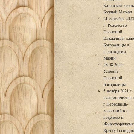
Казанской икон
Божией Матери
21 сентября 202
г. Рождество
Пресвятой
Владычицы наш
Богородицы и
Приснодевы
Марии
28.08.2022
Успение
Пресвятой
Богородицы
5 ноября 2021 г.
Паломничество 
г.Переславль-
Залесский в с.
Годенево к
Животворящему
Кресту Господн