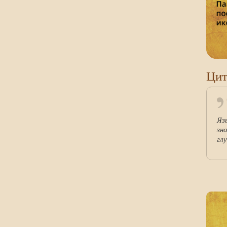
Цит
Яз
зн
гл