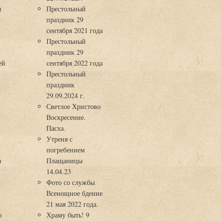
ы
Престольный
праздник 29
3
сентября 2021 года
Престольный
праздник 29
ей
сентября 2022 года
Престольный
праздник
29.09.2024 г.
Светлое Христово
Воскресение.
Пасха.
Утреня с
погребением
в
Плащаницы
14.04.23
Фото со службы
Всенощное бдение
21 мая 2022 года.
ю
Храму быть! 9