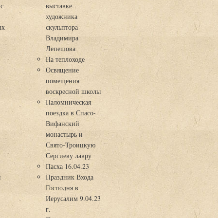
 с
выставке
художника
их
скульптора
Владимира
Лепешова
На теплоходе
Освящение
помещения
воскресной школы
Паломническая
поездка в Спасо-
Вифанский
монастырь и
Свято-Троицкую
Сергиеву лавру
Пасха 16.04.23
я
Праздник Входа
Господня в
Иерусалим 9.04.23
г.