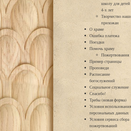
школу для детей
4-х лет
Творчество наш
прихожан
О храме
Ошибка платежа
Поездки
Помочь храму
Пожертвования
Пример страницы
Проповеди
Расписание
богослужений
Социальное служение
Спасибо!
Требы (новая форма)
Условия использовани
персональных данных
Условия сервиса сбора
пожертвований