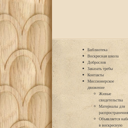
Библиотека
Воскресная школа
Доброслов
Заказать требы
Контакты
Миссионерское
движение
Живые
свидетельства
Материалы для
распространени
Объявляется наб
в воскресную