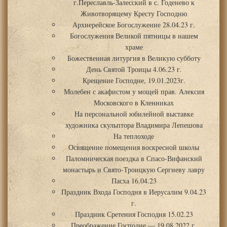
г.Переславль-Залесский в с. Годенево к
Животворящему Кресту Господню
Архиерейское Богослужение 28.04.23 г.
Богослужения Великой пятницы в нашем
храме
Божественная литургия в Великую субботу
День Святой Троицы 4.06.23 г.
Крещение Господне, 19.01.2023г.
Молебен с акафистом у мощей прав. Алексия
Московского в Кленниках
На персональной юбилейной выставке
художника скульптора Владимира Лепешова
На теплоходе
Освящение помещения воскресной школы
Паломническая поездка в Спасо-Вифанский
монастырь и Свято-Троицкую Сергиеву лавру
Пасха 16.04.23
Праздник Входа Господня в Иерусалим 9.04.23
г.
Праздник Сретения Господня 15.02.23
Преображение Господне — 19.08.2022 г.