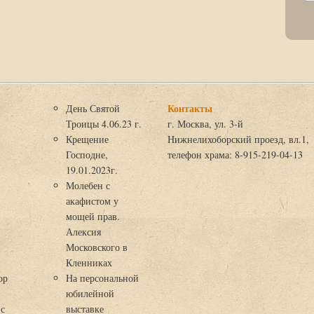
Контакты
День Святой
Троицы 4.06.23 г.
г. Москва, ул. 3-й
Крещение
Нижнелихоборский проезд, вл.1,
Господне,
телефон храма: 8-915-219-04-13
19.01.2023г.
Молебен с
акафистом у
мощей прав.
Алексия
Московского в
я
Кленниках
ор
На персональной
юбилейной
 с
выставке