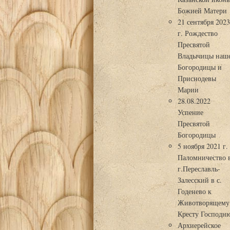
Божией Матери
21 сентября 202
г. Рождество
Пресвятой
Владычицы наш
Богородицы и
Приснодевы
Марии
28.08.2022
Успение
Пресвятой
Богородицы
5 ноября 2021 г.
Паломничество 
г.Переславль-
Залесский в с.
Годенево к
Животворящему
Кресту Господн
Архиерейское