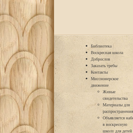
Библиотека
Воскресная школа
Доброслов
Заказать требы
Контакты
Миссионерское
движение
Живые
свидетельства
Материалы для
распространени
Объявляется наб
в воскресную
школу для детей