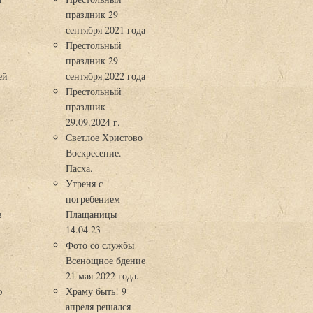
праздник 29
3
сентября 2021 года
Престольный
праздник 29
ей
сентября 2022 года
Престольный
праздник
29.09.2024 г.
Светлое Христово
Воскресение.
Пасха.
Утреня с
погребением
в
Плащаницы
14.04.23
Фото со службы
Всенощное бдение
21 мая 2022 года.
ю
Храму быть! 9
апреля решался