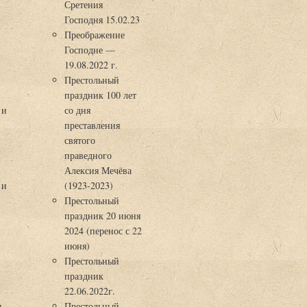
Сретения
Господня 15.02.23
Преображение
Господне —
19.08.2022 г.
Престольный
праздник 100 лет
 и
со дня
преставления
святого
праведного
Алексия Мечёва
 и
(1923-2023)
Престольный
праздник 20 июня
2024 (перенос с 22
июня)
Престольный
праздник
22.06.2022г.
ы
Престольный