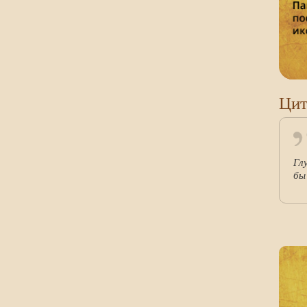
Цит
Гл
бы