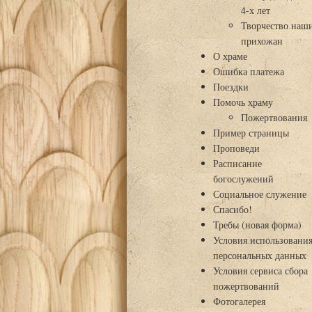
4-х лет
Творчество наш
прихожан
О храме
Ошибка платежа
Поездки
Помочь храму
Пожертвования
Пример страницы
Проповеди
Расписание
богослужений
Социальное служение
Спасибо!
Требы (новая форма)
Условия использовани
персональных данных
Условия сервиса сбора
пожертвований
Фотогалерея