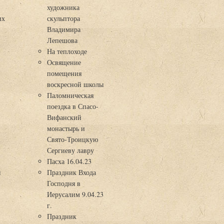
художника
их
скульптора
Владимира
Лепешова
На теплоходе
Освящение
помещения
воскресной школы
Паломническая
поездка в Спасо-
Вифанский
монастырь и
Свято-Троицкую
Сергиеву лавру
Пасха 16.04.23
я
Праздник Входа
Господня в
Иерусалим 9.04.23
г.
Праздник