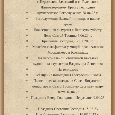
г.Переславль-Залесский в с. Годенево к
Животворящему Кресту Господню
Архиерейское Богослужение 28.04.23 г.
Богослужения Великой пятницы в нашем
храме
Божественная литургия в Великую субботу
День Святой Троицы 4.06.23 г.
Крещение Господне, 19.01.2023г.
Молебен с акафистом у мощей прав. Алексия
Московского в Кленниках
На персональной юбилейной выставке
художника скульптора Владимира Лепешова
На теплоходе
Освящение помещения воскресной школы
Паломническая поездка в Спасо-Вифанский
монастырь и Свято-Троицкую Сергиеву лавру
Пасха 16.04.23
Праздник Входа Господня в Иерусалим 9.04.23
г.
Праздник Сретения Господня 15.02.23
Преображение Господне — 19.08.2022 г.