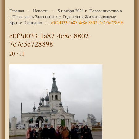
Главная
Новости
5 ноября 2021 г. Паломничество в
г.Переславль-Залесский в с. Годенево к Животворящему
Кресту Господню
e0f2d033-1a87-4e8e-8802-7c7c5e728898
e0f2d033-1a87-4e8e-8802-
7c7c5e728898
20
11