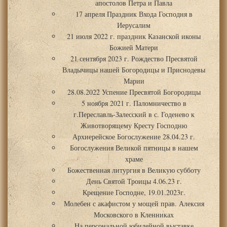
апостолов Петра и Павла
17 апреля Праздник Входа Господня в
Иерусалим
21 июля 2022 г. праздник Казанской иконы
Божией Матери
21 сентября 2023 г. Рождество Пресвятой
Владычицы нашей Богородицы и Приснодевы
Марии
28.08.2022 Успение Пресвятой Богородицы
5 ноября 2021 г. Паломничество в
г.Переславль-Залесский в с. Годенево к
Животворящему Кресту Господню
Архиерейское Богослужение 28.04.23 г.
Богослужения Великой пятницы в нашем
храме
Божественная литургия в Великую субботу
День Святой Троицы 4.06.23 г.
Крещение Господне, 19.01.2023г.
Молебен с акафистом у мощей прав. Алексия
Московского в Кленниках
На персональной юбилейной выставке