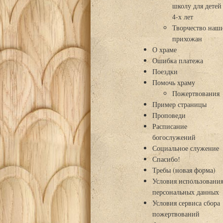
школу для детей
4-х лет
Творчество наш
прихожан
О храме
Ошибка платежа
Поездки
Помочь храму
Пожертвования
Пример страницы
Проповеди
Расписание
богослужений
Социальное служение
Спасибо!
Требы (новая форма)
Условия использовани
персональных данных
Условия сервиса сбора
пожертвований