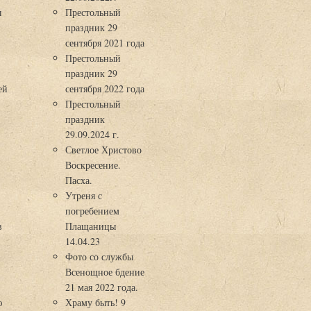
ы
Престольный
праздник 29
3
сентября 2021 года
Престольный
праздник 29
ей
сентября 2022 года
Престольный
праздник
29.09.2024 г.
Светлое Христово
Воскресение.
Пасха.
Утреня с
погребением
в
Плащаницы
14.04.23
Фото со службы
Всенощное бдение
21 мая 2022 года.
ю
Храму быть! 9