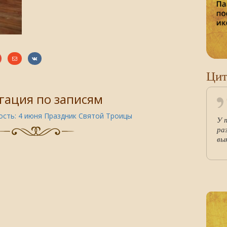
Цит
гация по записям
сть:
4 июня Праздник Святой Троицы
У 
ра
вы