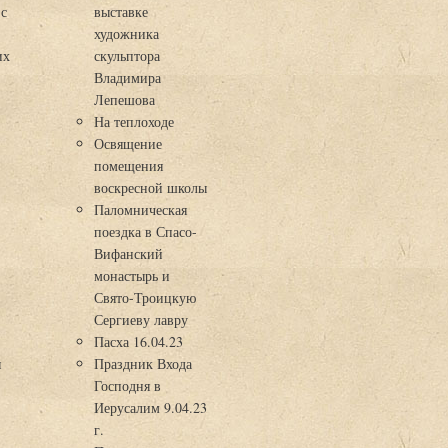
 с
выставке
художника
их
скульптора
Владимира
Лепешова
На теплоходе
Освящение
помещения
воскресной школы
Паломническая
поездка в Спасо-
Вифанский
монастырь и
Свято-Троицкую
Сергиеву лавру
Пасха 16.04.23
я
Праздник Входа
Господня в
Иерусалим 9.04.23
г.