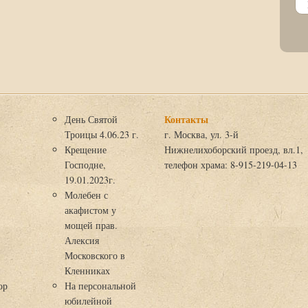
Контакты
День Святой
Троицы 4.06.23 г.
г. Москва, ул. 3-й
Крещение
Нижнелихоборский проезд, вл.1,
Господне,
телефон храма: 8-915-219-04-13
19.01.2023г.
Молебен с
акафистом у
мощей прав.
Алексия
Московского в
я
Кленниках
ор
На персональной
юбилейной