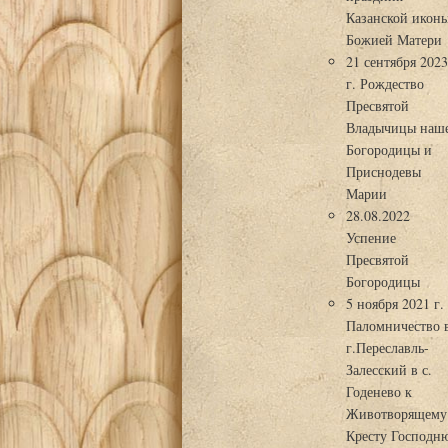
Казанской икон
Божией Матери
21 сентября 202
г. Рождество
Пресвятой
Владычицы наш
Богородицы и
Приснодевы
Марии
28.08.2022
Успение
Пресвятой
Богородицы
5 ноября 2021 г.
Паломничество 
г.Переславль-
Залесский в с.
Годенево к
Животворящему
Кресту Господн