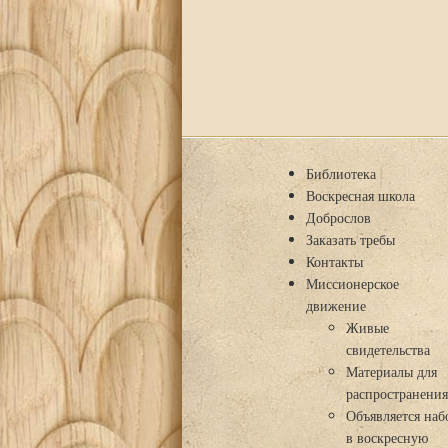
Библиотека
Воскресная школа
Доброслов
Заказать требы
Контакты
Миссионерское
движение
Живые
свидетельства
Материалы для
распространени
Объявляется наб
в воскресную