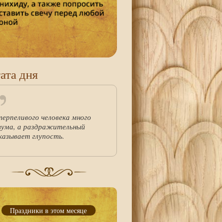
ата дня
терпеливого человека много
зума, а раздражительный
казывает глупость.
Праздники в этом месяце