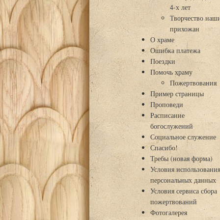
4-х лет
Творчество наш
прихожан
О храме
Ошибка платежа
Поездки
Помочь храму
Пожертвования
Пример страницы
Проповеди
Расписание
богослужений
Социальное служение
Спасибо!
Требы (новая форма)
Условия использовани
персональных данных
Условия сервиса сбора
пожертвований
Фотогалерея