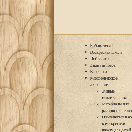
Библиотека
Воскресная школа
Доброслов
Заказать требы
Контакты
Миссионерское
движение
Живые
свидетельства
Материалы для
распространени
Объявляется наб
в воскресную
школу для детей