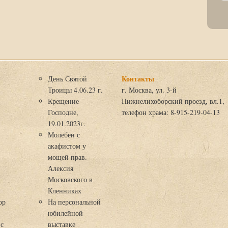
Контакты
День Святой
Троицы 4.06.23 г.
г. Москва, ул. 3-й
Крещение
Нижнелихоборский проезд, вл.1,
Господне,
телефон храма: 8-915-219-04-13
19.01.2023г.
Молебен с
акафистом у
мощей прав.
Алексия
Московского в
я
Кленниках
ор
На персональной
юбилейной
 с
выставке