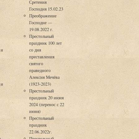
Сретения
Господня 15.02.23
Преображение
Господне —
19.08.2022 г.
Престольный
праздник 100 лет
 и
со дня
преставления
святого
праведного
Алексия Мечёва
 и
(1923-2023)
Престольный
праздник 20 июня
2024 (перенос с 22
июня)
Престольный
праздник
22.06.2022г.
ы
Престольный