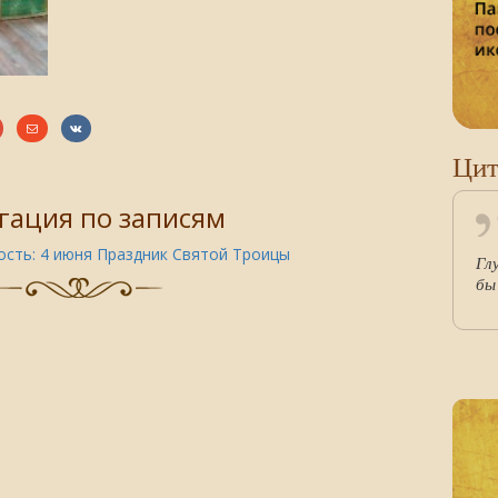
Цит
гация по записям
сть:
4 июня Праздник Святой Троицы
Гл
бы