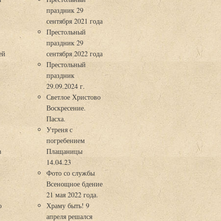
праздник 29
3
сентября 2021 года
Престольный
праздник 29
ей
сентября 2022 года
Престольный
праздник
29.09.2024 г.
Светлое Христово
Воскресение.
Пасха.
Утреня с
погребением
в
Плащаницы
14.04.23
Фото со службы
Всенощное бдение
21 мая 2022 года.
ю
Храму быть! 9
апреля решался