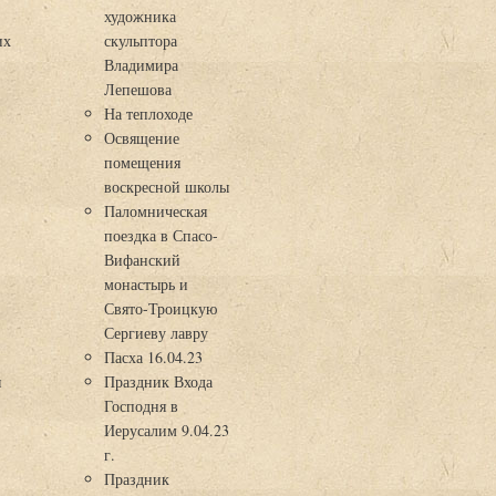
художника
их
скульптора
Владимира
Лепешова
На теплоходе
Освящение
помещения
воскресной школы
Паломническая
поездка в Спасо-
Вифанский
монастырь и
Свято-Троицкую
Сергиеву лавру
Пасха 16.04.23
я
Праздник Входа
Господня в
Иерусалим 9.04.23
г.
Праздник