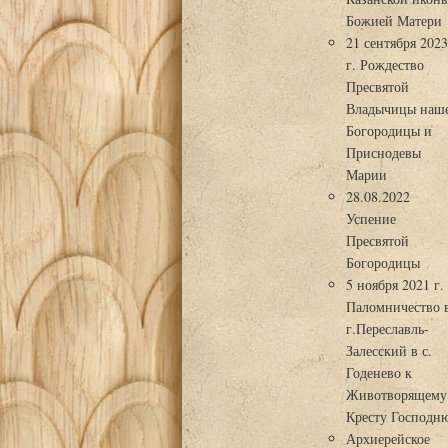
Божией Матери
21 сентября 202
г. Рождество
Пресвятой
Владычицы наш
Богородицы и
Приснодевы
Марии
28.08.2022
Успение
Пресвятой
Богородицы
5 ноября 2021 г.
Паломничество 
г.Переславль-
Залесский в с.
Годенево к
Животворящему
Кресту Господн
Архиерейское