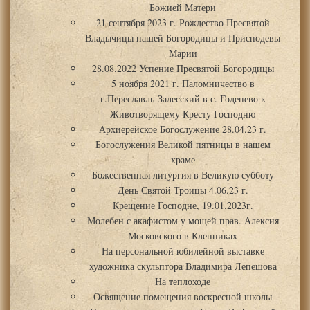
Божией Матери
21 сентября 2023 г. Рождество Пресвятой
Владычицы нашей Богородицы и Приснодевы
Марии
28.08.2022 Успение Пресвятой Богородицы
5 ноября 2021 г. Паломничество в
г.Переславль-Залесский в с. Годенево к
Животворящему Кресту Господню
Архиерейское Богослужение 28.04.23 г.
Богослужения Великой пятницы в нашем
храме
Божественная литургия в Великую субботу
День Святой Троицы 4.06.23 г.
Крещение Господне, 19.01.2023г.
Молебен с акафистом у мощей прав. Алексия
Московского в Кленниках
На персональной юбилейной выставке
художника скульптора Владимира Лепешова
На теплоходе
Освящение помещения воскресной школы