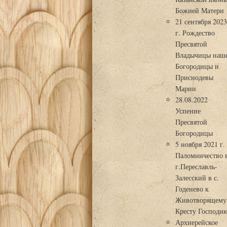
Божией Матери
21 сентября 202
г. Рождество
Пресвятой
Владычицы наш
Богородицы и
Приснодевы
Марии
28.08.2022
Успение
Пресвятой
Богородицы
5 ноября 2021 г.
Паломничество 
г.Переславль-
Залесский в с.
Годенево к
Животворящему
Кресту Господн
Архиерейское