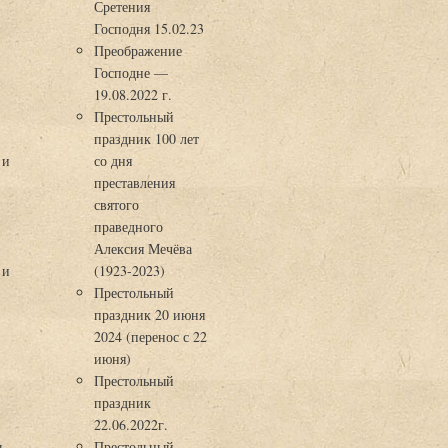
Сретения
Господня 15.02.23
Преображение
Господне —
19.08.2022 г.
Престольный
праздник 100 лет
 и
со дня
преставления
святого
праведного
Алексия Мечёва
 и
(1923-2023)
Престольный
праздник 20 июня
2024 (перенос с 22
июня)
Престольный
праздник
22.06.2022г.
ы
Престольный