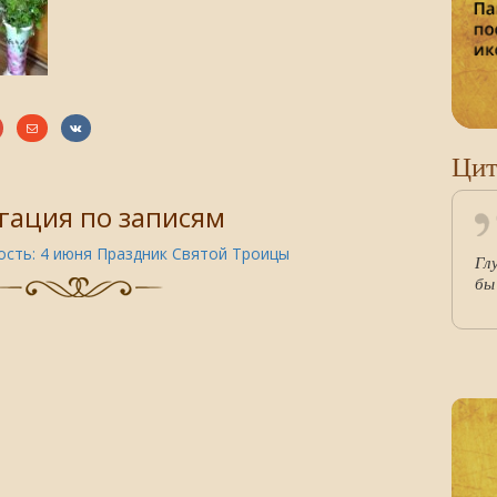
Цит
гация по записям
сть:
4 июня Праздник Святой Троицы
Гл
бы