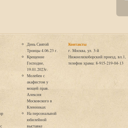
Контакты
День Святой
Троицы 4.06.23 г.
г. Москва, ул. 3-й
Крещение
Нижнелихоборский проезд, вл.1,
Господне,
телефон храма: 8-915-219-04-13
19.01.2023г.
Молебен с
акафистом у
мощей прав.
Алексия
Московского в
я
Кленниках
ор
На персональной
юбилейной
 с
выставке