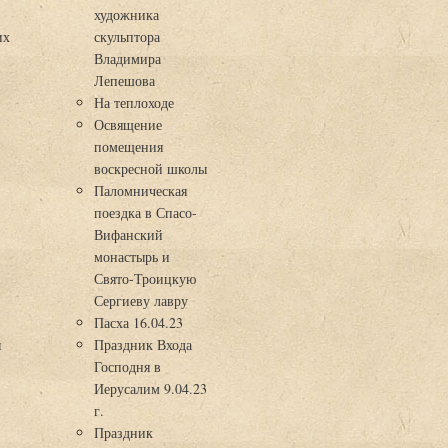
художника
их
скульптора
Владимира
Лепешова
На теплоходе
Освящение
помещения
воскресной школы
Паломническая
поездка в Спасо-
Вифанский
монастырь и
Свято-Троицкую
Сергиеву лавру
Пасха 16.04.23
я
Праздник Входа
Господня в
Иерусалим 9.04.23
г.
Праздник