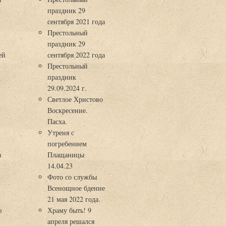
праздник 29
3
сентября 2021 года
Престольный
праздник 29
ей
сентября 2022 года
Престольный
праздник
29.09.2024 г.
Светлое Христово
Воскресение.
Пасха.
Утреня с
погребением
в
Плащаницы
14.04.23
Фото со службы
Всенощное бдение
21 мая 2022 года.
ю
Храму быть! 9
апреля решался