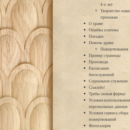
4-х лет
Творчество наш
прихожан
О храме
Ошибка платежа
Поездки
Помочь храму
Пожертвования
Пример страницы
Проповеди
Расписание
богослужений
Социальное служение
Спасибо!
Требы (новая форма)
Условия использовани
персональных данных
Условия сервиса сбора
пожертвований
Фотогалерея