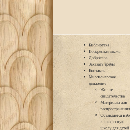
Библиотека
Воскресная школа
Доброслов
Заказать требы
Контакты
Миссионерское
движение
Живые
свидетельства
Материалы для
распространени
Объявляется наб
в воскресную
школу для детей