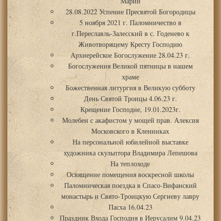
Марии
28.08.2022 Успение Пресвятой Богородицы
5 ноября 2021 г. Паломничество в
г.Переславль-Залесский в с. Годенево к
Животворящему Кресту Господню
Архиерейское Богослужение 28.04.23 г.
Богослужения Великой пятницы в нашем
храме
Божественная литургия в Великую субботу
День Святой Троицы 4.06.23 г.
Крещение Господне, 19.01.2023г.
Молебен с акафистом у мощей прав. Алексия
Московского в Кленниках
На персональной юбилейной выставке
художника скульптора Владимира Лепешова
На теплоходе
Освящение помещения воскресной школы
Паломническая поездка в Спасо-Вифанский
монастырь и Свято-Троицкую Сергиеву лавру
Пасха 16.04.23
Праздник Входа Господня в Иерусалим 9.04.23