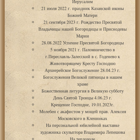
Иерусалим
21 июля 2022 г. праздник Казанской иконы
Божией Матери
21 сентября 2023 г. Рождество Пресвятой
Владычицы нашей Богородицы и Приснодевы
Марии
28.08.2022 Успение Пресвятой Богородицы
5 ноября 2021 г. Паломничество в
г.Переславль-Залесский в с. Годенево к
Животворящему Кресту Господню
Архиерейское Богослужение 28.04.23 г.
Богослужения Великой пятницы в нашем
храме
Божественная литургия в Великую субботу
День Святой Троицы 4.06.23 г.
Крещение Господне, 19.01.2023г.
Молебен с акафистом у мощей прав. Алексия
Московского в Кленниках
На персональной юбилейной выставке
художника скульптора Владимира Лепешова
На теплоходе