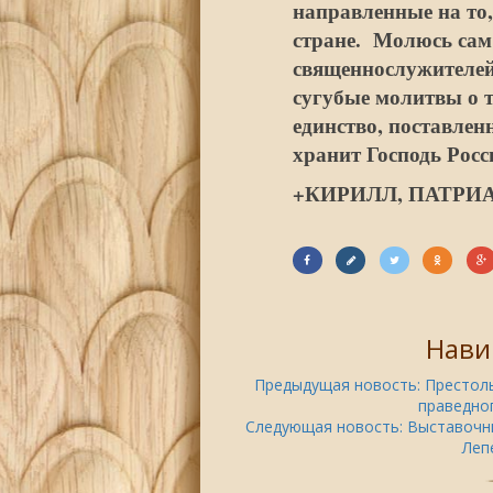
направленные на то,
стране. Молюсь сам 
священнослужителей
сугубые молитвы о т
единство, поставлен
хранит Господь Росси
+КИРИЛЛ, ПАТРИ
Нави
Предыдущая новость:
Престоль
праведног
Следующая новость:
Выставочн
Леп