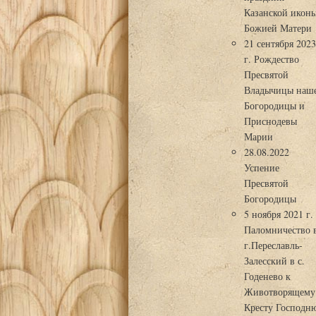
Казанской икон
Божией Матери
21 сентября 202
г. Рождество
Пресвятой
Владычицы наш
Богородицы и
Приснодевы
Марии
28.08.2022
Успение
Пресвятой
Богородицы
5 ноября 2021 г.
Паломничество 
г.Переславль-
Залесский в с.
Годенево к
Животворящему
Кресту Господн