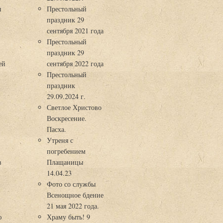
ы
Престольный
праздник 29
3
сентября 2021 года
Престольный
праздник 29
ей
сентября 2022 года
Престольный
праздник
29.09.2024 г.
Светлое Христово
Воскресение.
Пасха.
Утреня с
погребением
в
Плащаницы
14.04.23
Фото со службы
Всенощное бдение
21 мая 2022 года.
ю
Храму быть! 9