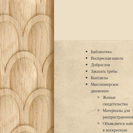
Библиотека
Воскресная школа
Доброслов
Заказать требы
Контакты
Миссионерское
движение
Живые
свидетельства
Материалы для
распространени
Объявляется наб
в воскресную