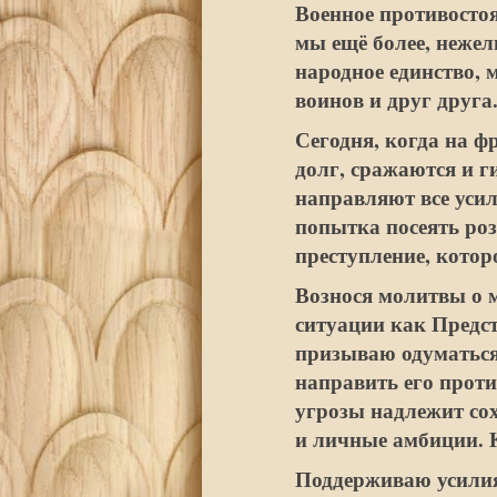
Военное противосто
мы ещё более, нежел
народное единство, 
воинов и друг друга
Сегодня, когда на ф
долг, сражаются и г
направляют все уси
попытка посеять роз
преступление, котор
Вознося молитвы о 
ситуации как Предс
призываю одуматься 
направить его проти
угрозы надлежит со
и личные амбиции. 
Поддерживаю усилия