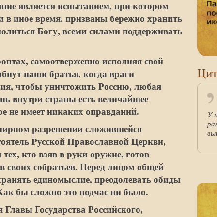
яние является испытанием, при котором
и в иное время, призваны бережно хранить
молиться Богу, всеми силами поддерживать
.
ронтах, самоотверженно исполняя свой
Цит
ибнут наши братья, когда враги
лия, чтобы уничтожить Россию, любая
нь внутри страны есть величайшее
ое не имеет никаких оправданий.
У 
ра
мирном разрешении сложившейся
вы
тоятель Русской Православной Церкви,
тех, кто взяв в руки оружие, готов
в своих собратьев. Перед лицом общей
хранять единомыслие, преодолевать обиды
Как бы сложно это подчас ни было.
 Главы Государства Российского,