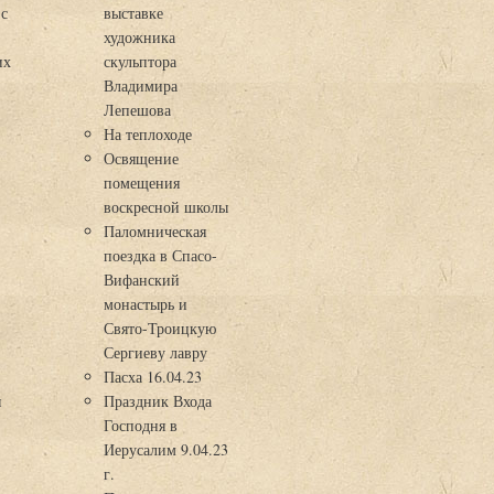
 с
выставке
художника
их
скульптора
Владимира
Лепешова
На теплоходе
Освящение
помещения
воскресной школы
Паломническая
поездка в Спасо-
Вифанский
монастырь и
Свято-Троицкую
Сергиеву лавру
Пасха 16.04.23
я
Праздник Входа
Господня в
Иерусалим 9.04.23
г.