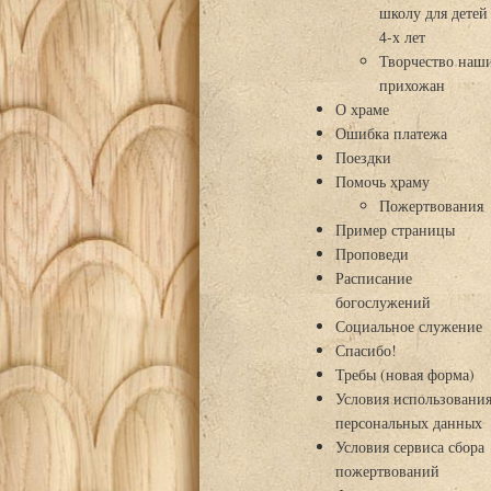
школу для детей
4-х лет
Творчество наш
прихожан
О храме
Ошибка платежа
Поездки
Помочь храму
Пожертвования
Пример страницы
Проповеди
Расписание
богослужений
Социальное служение
Спасибо!
Требы (новая форма)
Условия использовани
персональных данных
Условия сервиса сбора
пожертвований