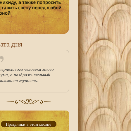
ата дня
терпеливого человека много
зума, а раздражительный
казывает глупость.
Праздники в этом месяце