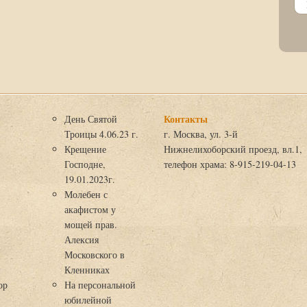
Контакты
День Святой
Троицы 4.06.23 г.
г. Москва, ул. 3-й
Крещение
Нижнелихоборский проезд, вл.1,
Господне,
телефон храма: 8-915-219-04-13
19.01.2023г.
Молебен с
акафистом у
мощей прав.
Алексия
Московского в
я
Кленниках
ор
На персональной
юбилейной