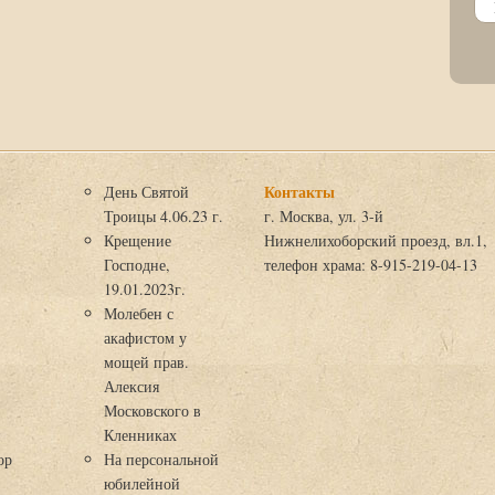
Контакты
День Святой
Троицы 4.06.23 г.
г. Москва, ул. 3-й
Крещение
Нижнелихоборский проезд, вл.1,
Господне,
телефон храма: 8-915-219-04-13
19.01.2023г.
Молебен с
акафистом у
мощей прав.
Алексия
Московского в
я
Кленниках
ор
На персональной
юбилейной