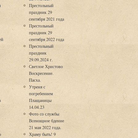
ы
Престольный
праздник 29
3
сентября 2021 года
Престольный
праздник 29
ей
сентября 2022 года
Престольный
праздник
29.09.2024 г.
Светлое Христово
Воскресение.
Пасха.
Утреня с
погребением
в
Плащаницы
14.04.23
Фото со службы
Всенощное бдение
21 мая 2022 года.
ю
Храму быть! 9