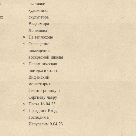
 с
выставке
художника
их
скульптора
Владимира
Лепешова
На теплоходе
Освящение
помещения
воскресной школы
Паломническая
поездка в Спасо-
Вифанский
монастырь и
Свято-Троицкую
Сергиеву лавру
Пасха 16.04.23
я
Праздник Входа
Господня в
Иерусалим 9.04.23
г.