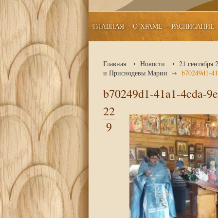
ГЛАВНАЯ
О ХРАМЕ
РАСПИСАНИЕ
Главная
Новости
21 сентября
и Приснодевы Марии
b70249d1-41
b70249d1-41a1-4cda-9e
22
9