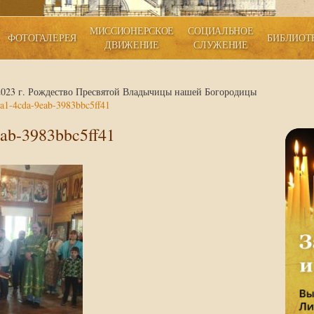
МИССИОНЕРСКОЕ
СОЦИАЛЬНОЕ
ФОТОГАЛЕРЕЯ
БИБЛИОТ
ДВИЖЕНИЕ
СЛУЖЕНИЕ
 2023 г. Рождество Пресвятой Владычицы нашей Богородицы
a1-4cda-9eab-3983bbc5ff41
ab-3983bbc5ff41