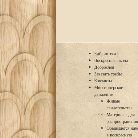
Библиотека
Воскресная школа
Доброслов
Заказать требы
Контакты
Миссионерское
движение
Живые
свидетельства
Материалы для
распространени
Объявляется наб
в воскресную