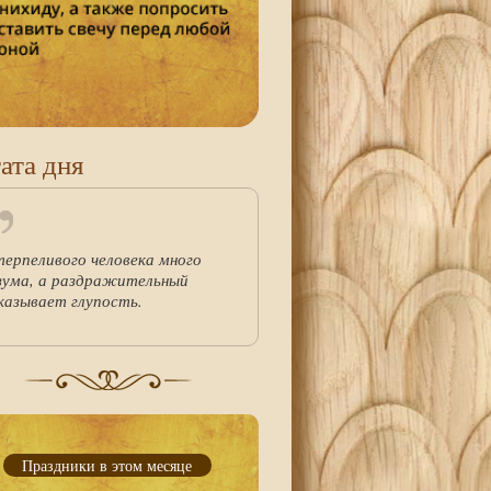
ата дня
терпеливого человека много
зума, а раздражительный
казывает глупость.
Праздники в этом месяце