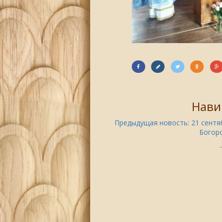
Нави
Предыдущая новость:
21 сентя
Богор