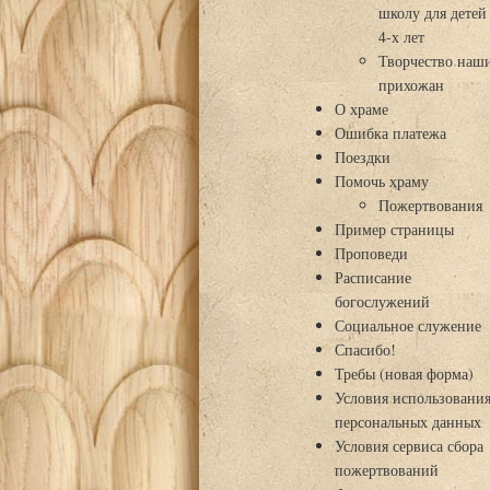
школу для детей
4-х лет
Творчество наш
прихожан
О храме
Ошибка платежа
Поездки
Помочь храму
Пожертвования
Пример страницы
Проповеди
Расписание
богослужений
Социальное служение
Спасибо!
Требы (новая форма)
Условия использовани
персональных данных
Условия сервиса сбора
пожертвований