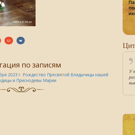
Цит
гация по записям
У 
бря 2023 г. Рождество Пресвятой Владычицы нашей
ра
одицы и Приснодевы Марии
вы