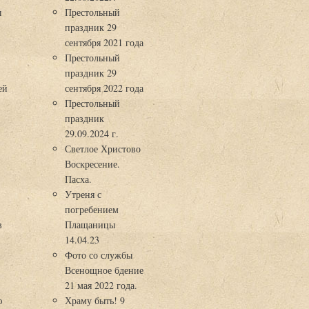
ы
Престольный
праздник 29
3
сентября 2021 года
Престольный
праздник 29
ей
сентября 2022 года
Престольный
праздник
29.09.2024 г.
Светлое Христово
Воскресение.
Пасха.
Утреня с
погребением
в
Плащаницы
14.04.23
Фото со службы
Всенощное бдение
21 мая 2022 года.
ю
Храму быть! 9