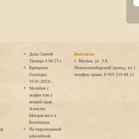
Контакты
День Святой
Троицы 4.06.23 г.
г. Москва, ул. 3-й
Крещение
Нижнелихоборский проезд, вл.1,
Господне,
телефон храма: 8-915-219-04-13
19.01.2023г.
Молебен с
акафистом у
мощей прав.
Алексия
Московского в
я
Кленниках
ор
На персональной
юбилейной