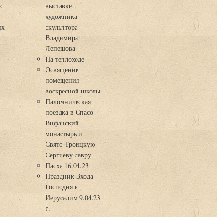
 с
выставке
художника
их
скульптора
Владимира
Лепешова
На теплоходе
Освящение
помещения
воскресной школы
Паломническая
поездка в Спасо-
Вифанский
монастырь и
Свято-Троицкую
Сергиеву лавру
Пасха 16.04.23
я
Праздник Входа
Господня в
Иерусалим 9.04.23
г.