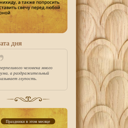
ата дня
терпеливого человека много
зума, а раздражительный
казывает глупость.
Праздники в этом месяце