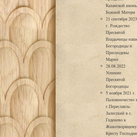
Казанской икон
Божией Матери
21 сентября 202
г. Рождество
Пресвятой
Владычицы наш
Богородицы и
Приснодевы
Марии
28.08.2022
Успение
Пресвятой
Богородицы
5 ноября 2021 г.
Паломничество 
г.Переславль-
Залесский в с.
Годенево к
Животворящему
Кресту Господн