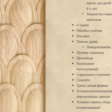
школу для детей
4-х лет
Творчество наш
прихожан
О храме
Ошибка платежа
Поездки
Помочь храму
Пожертвования
Пример страницы
Проповеди
Расписание
богослужений
Социальное служение
Спасибо!
Требы (новая форма)
Условия использовани
персональных данных
Условия сервиса сбора
пожертвований