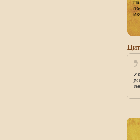
Цит
У 
ра
вы