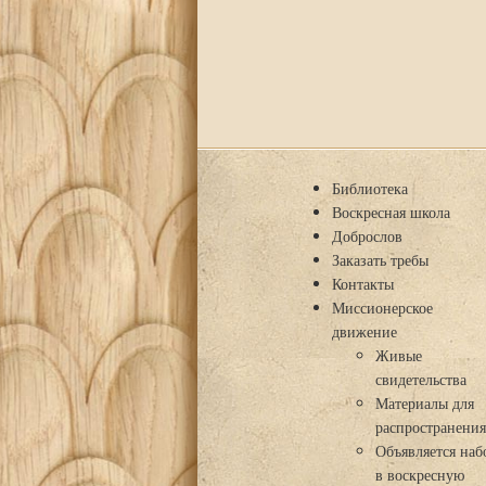
Библиотека
Воскресная школа
Доброслов
Заказать требы
Контакты
Миссионерское
движение
Живые
свидетельства
Материалы для
распространени
Объявляется наб
в воскресную