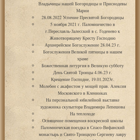
Владычицы нашей Богородицы и Приснодевы
Марии
28.08.2022 Успение Пресвятой Богородицы
5 ноября 2021 г. Паломничество в
г.Переславль-Залесский в с. Годенево к
Животворящему Кресту Господню
Архиерейское Богослужение 28.04.23 г.
Богослужения Великой пятницы в нашем
храме
Божественная литургия в Великую субботу
День Святой Троицы 4.06.23 г.
Крещение Господне, 19.01.2023г.
Молебен с акафистом у мощей прав. Алексия
Московского в Кленниках
На персональной юбилейной выставке
художника скульптора Владимира Лепешова
На теплоходе
Освящение помещения воскресной школы
Паломническая поездка в Спасо-Вифанский
монастырь и Свято-Троицкую Сергиеву лавру